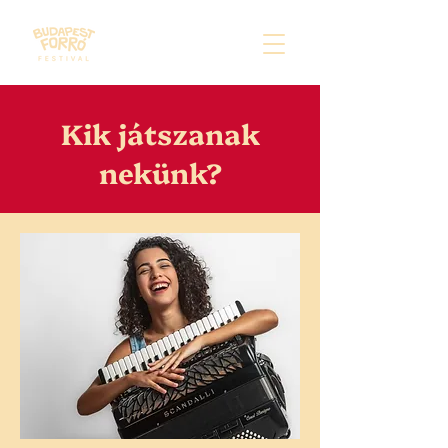
Kik játszanak
nekünk?