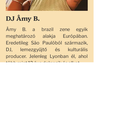
DJ Âmy B.
Âmy B. a brazil zene egyik
meghatározó alakja Európában.
Eredetileg São Paulóból származik,
DJ, lemezgyűjtő és kulturális
producer. Jelenleg Lyonban él, ahol
több mint 12 éve dolgozik és alkot.
Ő az első női DJ Európában, aki
kizárólag brazil zenének szenteli
munkáját. A forró több mint két
évtizede központi szerepet játszik az
életében, és ma is művészi
kutatásainak fókuszában áll.
2017 óta a Balanço Lyon kurátora, a
város egyetlen heti forró estjének