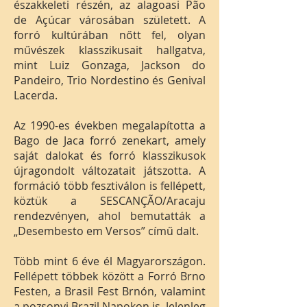
északkeleti részén, az alagoasi Pão
de Açúcar városában született. A
forró kultúrában nőtt fel, olyan
művészek klasszikusait hallgatva,
mint Luiz Gonzaga, Jackson do
Pandeiro, Trio Nordestino és Genival
Lacerda.
Az 1990-es években megalapította a
Bago de Jaca forró zenekart, amely
saját dalokat és forró klasszikusok
újragondolt változatait játszotta. A
formáció több fesztiválon is fellépett,
köztük a SESCANÇÃO/Aracaju
rendezvényen, ahol bemutatták a
„Desembesto em Versos” című dalt.
Több mint 6 éve él Magyarországon.
Fellépett többek között a Forró Brno
Festen, a Brasil Fest Brnón, valamint
a pozsonyi Brazil Napokon is. Jelenleg