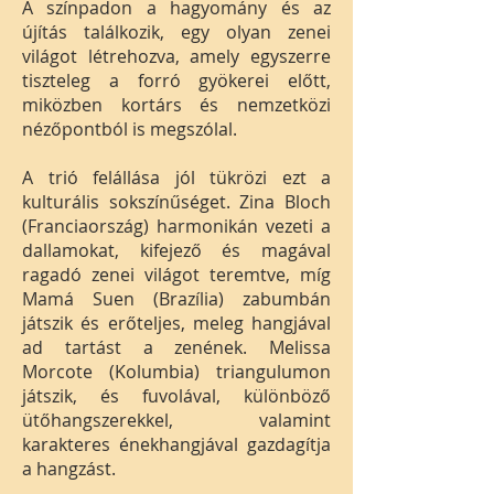
A színpadon a hagyomány és az
újítás találkozik, egy olyan zenei
világot létrehozva, amely egyszerre
tiszteleg a forró gyökerei előtt,
miközben kortárs és nemzetközi
nézőpontból is megszólal.
A trió felállása jól tükrözi ezt a
kulturális sokszínűséget. Zina Bloch
(Franciaország) harmonikán vezeti a
dallamokat, kifejező és magával
ragadó zenei világot teremtve, míg
Mamá Suen (Brazília) zabumbán
játszik és erőteljes, meleg hangjával
ad tartást a zenének. Melissa
Morcote (Kolumbia) triangulumon
játszik, és fuvolával, különböző
ütőhangszerekkel, valamint
karakteres énekhangjával gazdagítja
a hangzást.